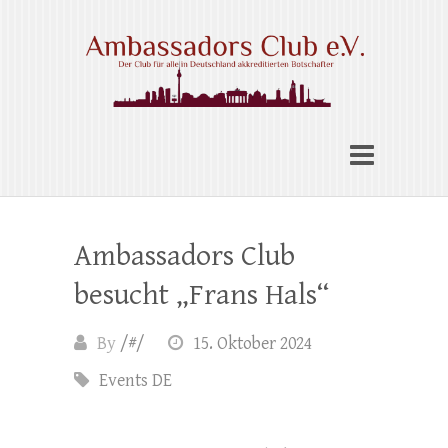
Skip
to
content
Ambassadors Club e.V.
Ambassadors Club
besucht „Frans Hals“
By
/#/
15. Oktober 2024
Events DE