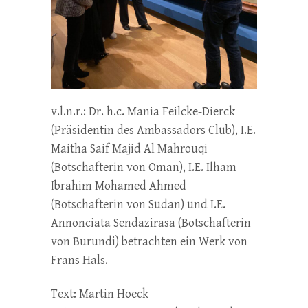
v.l.n.r.: Dr. h.c. Mania Feilcke-Dierck
(Präsidentin des Ambassadors Club), I.E.
Maitha Saif Majid Al Mahrouqi
(Botschafterin von Oman), I.E. Ilham
Ibrahim Mohamed Ahmed
(Botschafterin von Sudan) und I.E.
Annonciata Sendazirasa (Botschafterin
von Burundi) betrachten ein Werk von
Frans Hals.
Text: Martin Hoeck