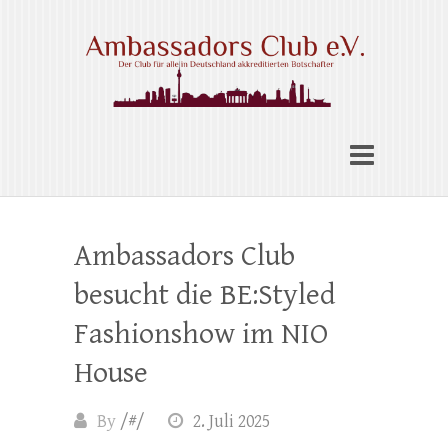
Skip
to
content
Ambassadors Club e.V.
Ambassadors Club
besucht die BE:Styled
Fashionshow im NIO
House
By
/#/
2. Juli 2025