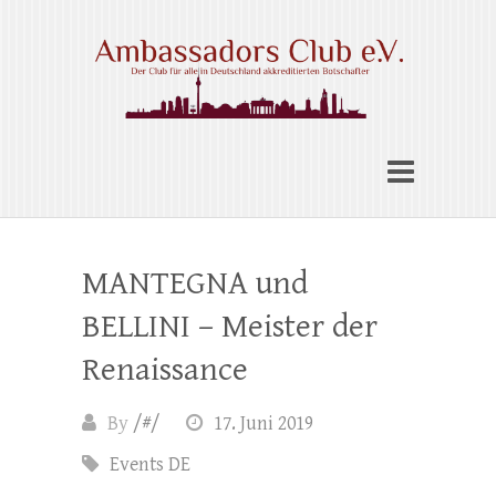
Skip
to
content
Ambassadors Club e.V.
MANTEGNA und
BELLINI – Meister der
Renaissance
By
/#/
17. Juni 2019
Events DE