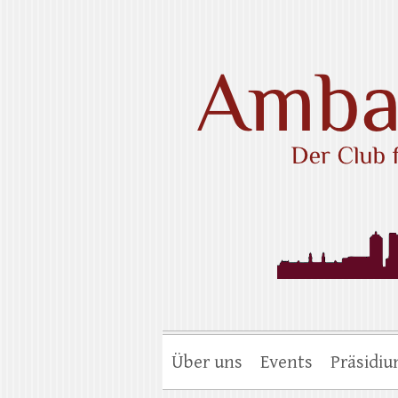
Skip
to
content
Ambassadors Cl
Über uns
Events
Präsidi