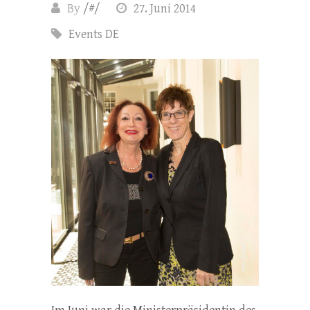
By
/#/
27. Juni 2014
Events DE