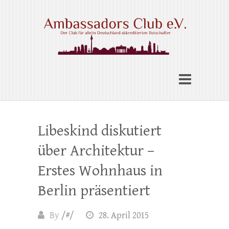
Skip
to
content
Ambassadors Club e.V.
Libeskind diskutiert
über Architektur –
Erstes Wohnhaus in
Berlin präsentiert
By
/#/
28. April 2015