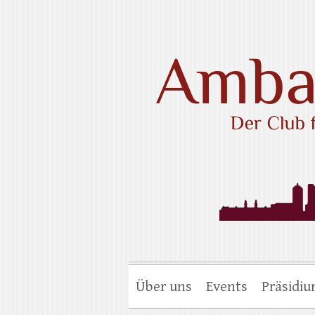
Skip
to
content
Ambassadors Cl
Über uns
Events
Präsidi