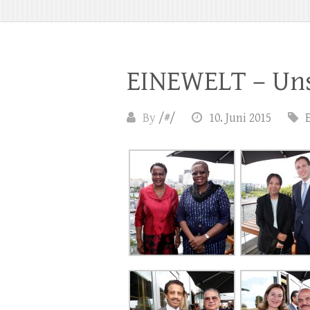
EINEWELT – Un
By
/#/
10. Juni 2015