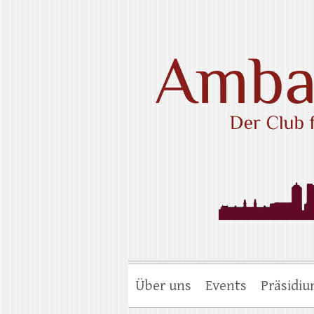
Skip
to
content
Ambassadors Cl
Über uns
Events
Präsidi